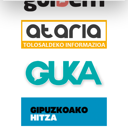
Find out more about how your personal data is processed
and set your preferences in the
details section
.
Guk eta gure bazkideek zure datu pertsonalak
prozesatzen ditugu, zure IP zenbakia, besteak beste,
teknologia erabiliz, cookieak adibidez, iragarki eta eduki
pertsonalizatuak eskaintzeko, iragarkiak eta edukia
neurtzeko, jendeari buruzko informazioa biltzeko eta
produktuak garatzeko. Zure datuak nork eta zertarako
erabiltzen dituen hauta dezakezu.
Bazkide batzuek ez dizute baimenik eskatzen, eta beren
interes komertzial legitimoetan babesten dira. Ikusi gure
bazkideen zerrenda, beren ustez zein helburutarako
duten interes legitimoa eta horren aurka nola egin
dezakezun ikusteko.
Lortu zure datu pertsonalak prozesatzeko moduari
buruzko informazio gehiago eta ezarri zure lehentasunak